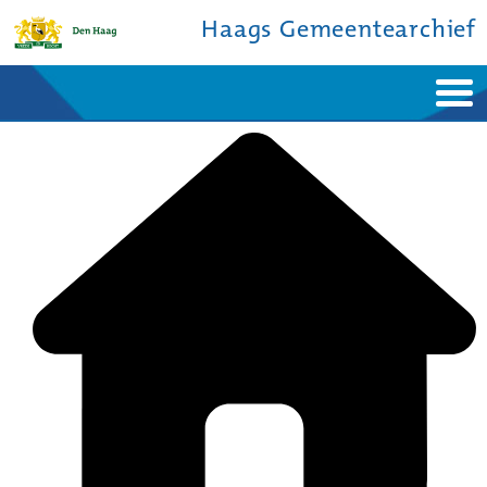
Haags Gemeentearchief
Home
Nieuws
Ontdek de stad
De studiezaal
Bronnen en collecties
Over ons
Contact