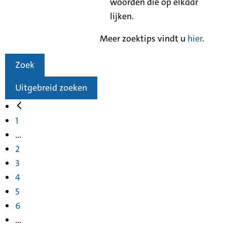
woorden die op elkaar
lijken.
Meer zoektips vindt u
hier
.
Zoek
Uitgebreid zoeken
1
...
2
3
4
5
6
...