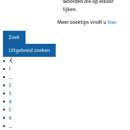
woorden die op elkaar
lijken.
Meer zoektips vindt u
hier
.
Zoek
Uitgebreid zoeken
1
...
2
3
4
5
6
...