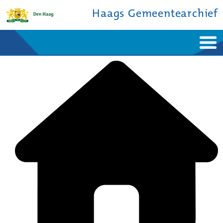
Haags Gemeentearchief
Home
Nieuws
Ontdek de stad
De studiezaal
Bronnen en collecties
Over ons
Contact